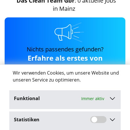
Das Clean Team Gbr
: 0 aktuelle Jobs
in Mainz
Nichts passendes gefunden?
Erfahre als erstes von
neuen das-clean-team-
Wir verwenden Cookies, um unsere Website und
gbr Jobs in Mainz
unseren Service zu optimieren.
Funktional
Immer aktiv
Job-Agent aktivieren
Statistiken