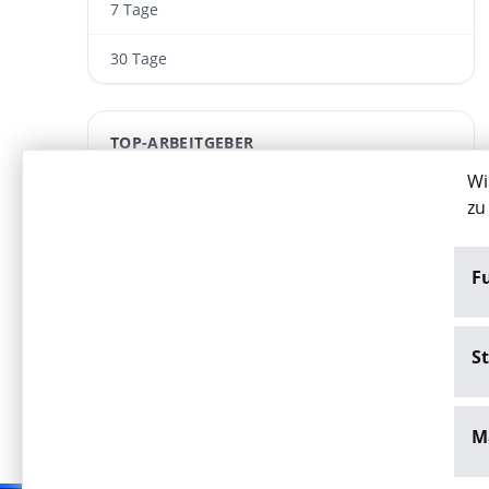
7 Tage
30 Tage
TOP-ARBEITGEBER
Wi
Bindan GmbH & Co. KG
zu
ARWA Personaldienst­leistungen GmbH
F
IU Internationale Hochschule GmbH
BUHL Personal GmbH - Niederlassung Mainz
St
M