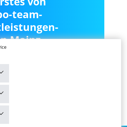
erstes von
po-team-
leistungen-
in Mainz
ice
ivieren
ivieren" stimme ich den
mungen
zu.