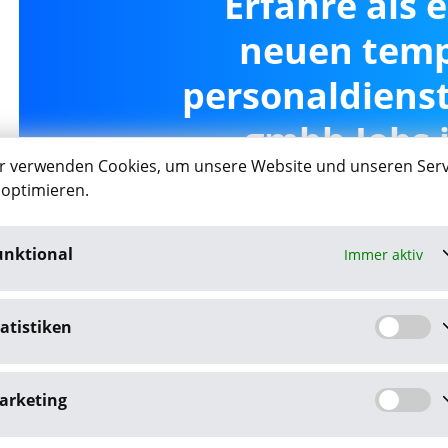
Erfahre als 
neuen tem
personaldienst
gmbh Jobs 
r verwenden Cookies, um unsere Website und unseren Serv
 optimieren.
unktional
Immer aktiv
Job-Agent akt
atistiken
Mit dem Klick auf "Job-Agent akt
Datenschutzbestim
arketing