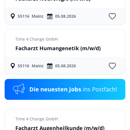
55116
Mainz
05.08.2026
Time 4 Change GmbH
Facharzt Humangenetik
(m/w/d)
55116
Mainz
05.08.2026
Die neuesten Jobs
ins Postfach!
Time 4 Change GmbH
Facharzt Augenheilkunde
(m/w/d)