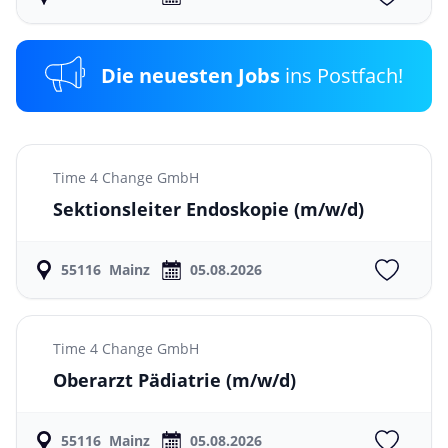
Die neuesten Jobs
ins Postfach!
Time 4 Change GmbH
Sektionsleiter Endoskopie
(m/w/d)
55116
Mainz
05.08.2026
Time 4 Change GmbH
Oberarzt Pädiatrie
(m/w/d)
55116
Mainz
05.08.2026