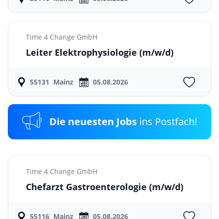
Time 4 Change GmbH
Leiter Elektrophysiologie
(m/w/d)
55131
Mainz
05.08.2026
Die neuesten Jobs
ins Postfach!
Time 4 Change GmbH
Chefarzt Gastroenterologie
(m/w/d)
55116
Mainz
05.08.2026