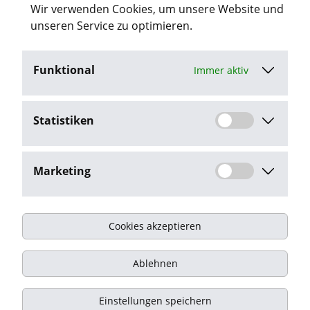
Wir verwenden Cookies, um unsere Website und
gmbh Jobs in Mainz
unseren Service zu optimieren.
Funktional
Immer aktiv
Job-Agent aktivieren
Statistiken
Mit dem Klick auf "Job-Agent aktivieren" stimme ich den
Datenschutzbestimmungen
zu.
Marketing
Cookies akzeptieren
Impressum
Ablehnen
Datenschutz
Kontakt
Einstellungen speichern