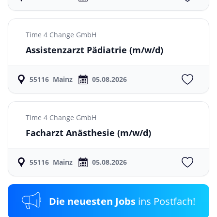
Time 4 Change GmbH
Assistenzarzt Pädiatrie
(m/w/d)
55116
Mainz
05.08.2026
Time 4 Change GmbH
Facharzt Anästhesie
(m/w/d)
55116
Mainz
05.08.2026
Die neuesten Jobs
ins Postfach!