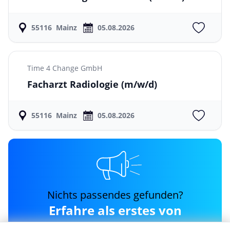
55116
Mainz
05.08.2026
Time 4 Change GmbH
Facharzt Radiologie
(m/w/d)
55116
Mainz
05.08.2026
Nichts passendes gefunden?
Erfahre als erstes von
neuen time-4-change-