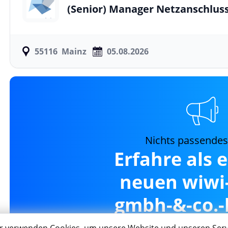
(Senior) Manager Netzanschlus
55116
Mainz
05.08.2026
Nichts passende
Erfahre als 
neuen wiwi-
gmbh-&-co.-k
Mai