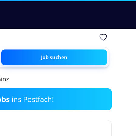
Job suchen
ainz
obs
ins Postfach!