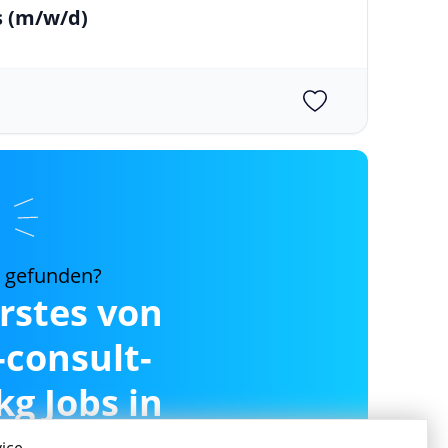
s
(m/w/d)
s gefunden?
erstes von
consult-
g Jobs in
nz